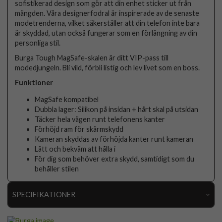
sofistikerad design som gör att din enhet sticker ut från
mängden. Våra designerfodral är inspirerade av de senaste
modetrenderna, vilket säkerställer att din telefon inte bara
är skyddad, utan också fungerar som en förlängning av din
personliga stil.
Burga Tough MagSafe-skalen är ditt VIP-pass till
modedjungeln. Bli vild, förbli listig och lev livet som en boss.
Funktioner
MagSafe kompatibel
Dubbla lager: Silikon på insidan + hårt skal på utsidan
Täcker hela vägen runt telefonens kanter
Förhöjd ram för skärmskydd
Kameran skyddas av förhöjda kanter runt kameran
Lätt och bekväm att hålla i
För dig som behöver extra skydd, samtidigt som du
behåller stilen
SPECIFIKATIONER
Artikelnummer
107807