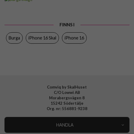
Passar till
iPhone 16
Produkttyp
Skal
FINNS I
Egenskaper
MagSafe-kompatibel
Burga
iPhone 16 Skal
iPhone 16
Färg
Flerfärgad
Material
Hårdplast (PC), Mjukplast (TPU)
Varumärke
Burga
Tillverkarens art nr
ML 06 IP16 TH-MAGSAFE
EAN
4772229377657
Comviq by SkalHuset
C/O Lowwi AB
Morabergsvägen 8
15242 Södertälje
Org. nr: 556881-9238
HANDLA