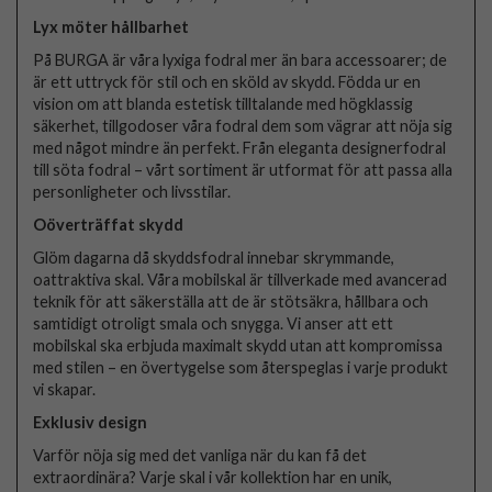
Lyx möter hållbarhet
På BURGA är våra lyxiga fodral mer än bara accessoarer; de
är ett uttryck för stil och en sköld av skydd. Födda ur en
vision om att blanda estetisk tilltalande med högklassig
säkerhet, tillgodoser våra fodral dem som vägrar att nöja sig
med något mindre än perfekt. Från eleganta designerfodral
till söta fodral – vårt sortiment är utformat för att passa alla
personligheter och livsstilar.
Oöverträffat skydd
Glöm dagarna då skyddsfodral innebar skrymmande,
oattraktiva skal. Våra mobilskal är tillverkade med avancerad
teknik för att säkerställa att de är stötsäkra, hållbara och
samtidigt otroligt smala och snygga. Vi anser att ett
mobilskal ska erbjuda maximalt skydd utan att kompromissa
med stilen – en övertygelse som återspeglas i varje produkt
vi skapar.
Exklusiv design
Varför nöja sig med det vanliga när du kan få det
extraordinära? Varje skal i vår kollektion har en unik,