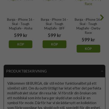
Burga - iPhone 16 -
Burga - iPhone 16 -
Burga - iPhone 16 -
Skal - Tough
Skal - Tough
Skal - Tough
MagSafe - Aloha
MagSafe - BFF
MagSafe - Derby
Race
599 kr
599 kr
599 kr
KÖP
KÖP
KÖP
PRODUKTBESKRIVNING
Välkommen till BURGA, där stil möter funktionalitet på ett
sömlöst sätt. Om du outtröttligt har letat efter det perfekta
mobilfodralet slutar din resa här. Vi förstår din önskan om
ett mobilskal som inte bara ger skydd utan också är en
symbol för mode. Därför har vi skräddarsytt en kollektion
som förkroppsligar lyx, skydd och stil, speciellt för din enhet.